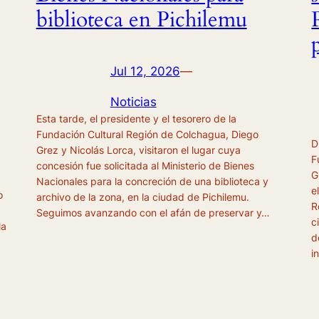
biblioteca en Pichilemu
Jul 12, 2026
—
Noticias
Esta tarde, el presidente y el tesorero de la
Fundación Cultural Región de Colchagua, Diego
D
Grez y Nicolás Lorca, visitaron el lugar cuya
F
concesión fue solicitada al Ministerio de Bienes
G
Nacionales para la concreción de una biblioteca y
e
o
archivo de la zona, en la ciudad de Pichilemu.
R
Seguimos avanzando con el afán de preservar y…
c
la
d
i