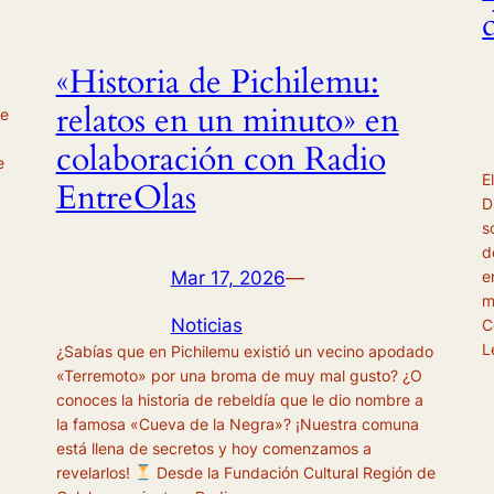
«Historia de Pichilemu:
relatos en un minuto» en
de
colaboración con Radio
e
E
EntreOlas
D
s
d
e
Mar 17, 2026
—
m
Noticias
C
L
¿Sabías que en Pichilemu existió un vecino apodado
«Terremoto» por una broma de muy mal gusto? ¿O
conoces la historia de rebeldía que le dio nombre a
la famosa «Cueva de la Negra»? ¡Nuestra comuna
está llena de secretos y hoy comenzamos a
revelarlos!
Desde la Fundación Cultural Región de