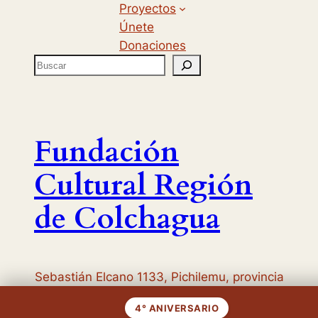
Proyectos
Únete
Donaciones
B
u
s
c
a
Fundación
r
Cultural Región
de Colchagua
Sebastián Elcano 1133, Pichilemu, provincia
Cardenal Caro, región del Libertador
4° ANIVERSARIO
General Bernardo O’Higgins, Chile