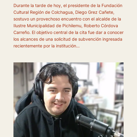
Durante la tarde de hoy, el presidente de la Fundación
Cultural Región de Colchagua, Diego Grez Cañete,
sostuvo un provechoso encuentro con el alcalde de la
Ilustre Municipalidad de Pichilemu, Roberto Córdova
Carreño. El objetivo central de la cita fue dar a conocer
los alcances de una solicitud de subvención ingresada
recientemente por la institución…