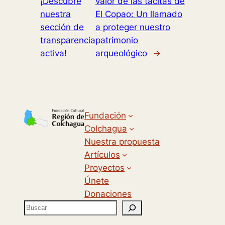
¡Descubre
valor de las tacitas de
nuestra
El Copao: Un llamado
sección de
a proteger nuestro
transparencia
patrimonio
activa!
arqueológico
→
Fundación
Colchagua
Nuestra propuesta
Artículos
Proyectos
Únete
Donaciones
B
u