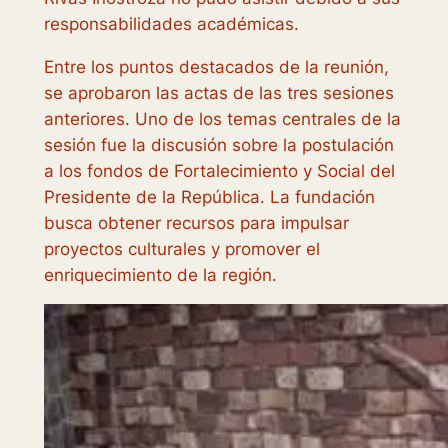
responsabilidades académicas.
Entre los puntos destacados de la reunión,
se aprobaron las actas de las tres sesiones
anteriores. Uno de los temas centrales de la
sesión fue la discusión sobre la postulación
a los fondos de Fortalecimiento y Social del
Presidente de la República. La fundación
busca obtener recursos para impulsar
proyectos culturales y promover el
enriquecimiento de la región.