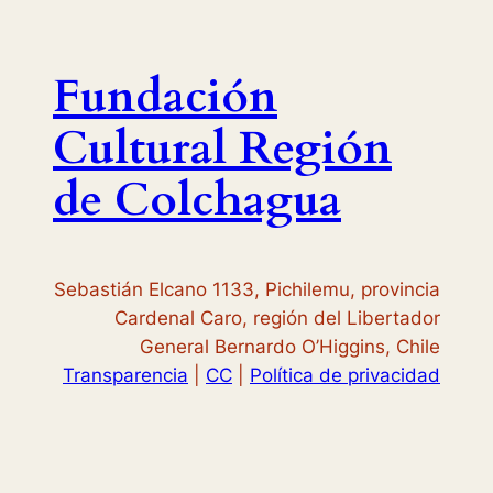
s
c
a
Fundación
r
Cultural Región
de Colchagua
Sebastián Elcano 1133, Pichilemu, provincia
Cardenal Caro, región del Libertador
General Bernardo O’Higgins, Chile
Transparencia
|
CC
|
Política de privacidad